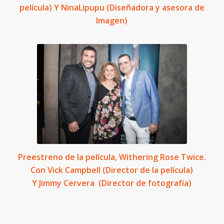
película) Y NinaLipupu (Diseñadora y asesora de
Imagen)
Preestreno de la película, Withering Rose Twice.
Con Vick Campbell (Director de la película)
Y Jimmy Cervera (Director de fotografía)