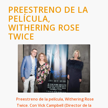
PREESTRENO DE LA
PELÍCULA,
WITHERING ROSE
TWICE
Preestreno de la película, Withering Rose
Twice. Con Vick Campbell (Director de la