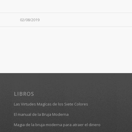
02/08/2019
LIBROS
Las Virtudes Magícas de los Siete Colores
El manual de la Bruja Moderna
Magia de la bruja moderna para atraer el dinero