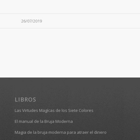
26/07/2019
LIBROS
Las Virtudes Magícas de los Siete Colores
El manual de la Bruja Moderna
Magia de la bruja moderna para atraer el dinero