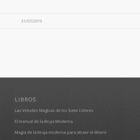
31/07/2019
LIBROS
Las Virtudes Magícas de los Siete Colores
El manual de la Bruja Moderna
Magia de la bruja moderna para atraer el dinero