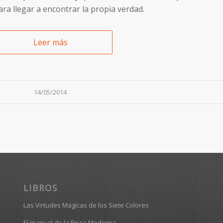
ra llegar a encontrar la propia verdad.
Leer más
14/05/2014
LIBROS
Las Virtudes Magícas de los Siete Colores
El manual de la Bruja Moderna