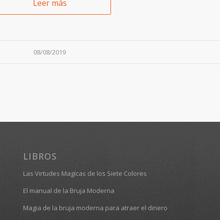
Leer más
08/08/2019
LIBROS
Las Virtudes Magícas de los Siete Colores
El manual de la Bruja Moderna
Magia de la bruja moderna para atraer el dinero