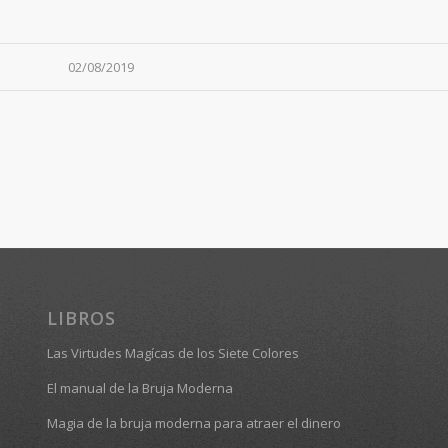
02/08/2019
LIBROS
Las Virtudes Magícas de los Siete Colores
El manual de la Bruja Moderna
Magia de la bruja moderna para atraer el dinero