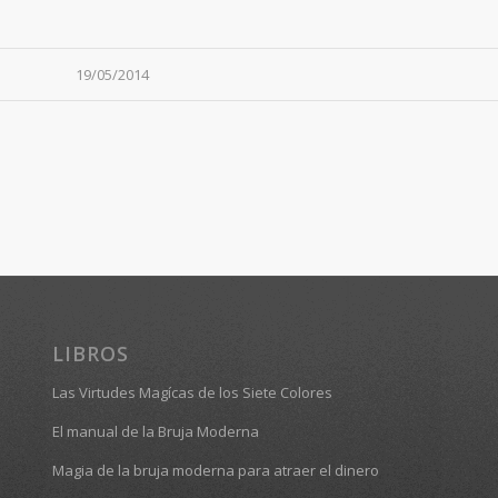
19/05/2014
LIBROS
Las Virtudes Magícas de los Siete Colores
El manual de la Bruja Moderna
Magia de la bruja moderna para atraer el dinero