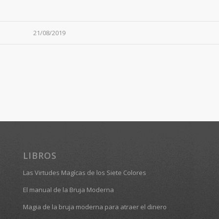
21/08/2019
LIBROS
Las Virtudes Magícas de los Siete Colores
El manual de la Bruja Moderna
Magia de la bruja moderna para atraer el dinero