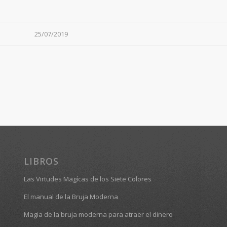
25/07/2019
LIBROS
Las Virtudes Magícas de los Siete Colores
El manual de la Bruja Moderna
Magia de la bruja moderna para atraer el dinero