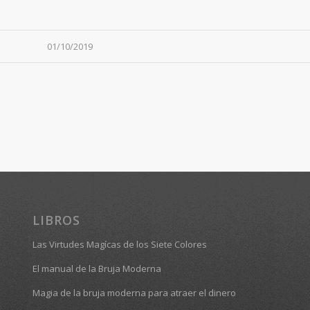
01/10/2019
LIBROS
Las Virtudes Magícas de los Siete Colores
El manual de la Bruja Moderna
Magia de la bruja moderna para atraer el dinero