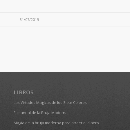
31/07/2019
LIBROS
Las Virtudes Magícas de los Siete Colores
El manual de la Bruja Moderna
Magia de la bruja moderna para atraer el dinero