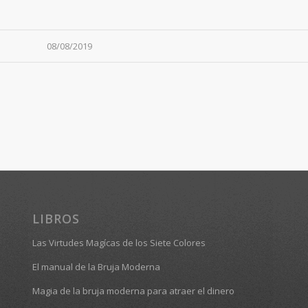
08/08/2019
LIBROS
Las Virtudes Magícas de los Siete Colores
El manual de la Bruja Moderna
Magia de la bruja moderna para atraer el dinero