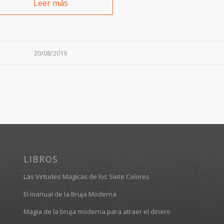
Leer más
20/08/2019
LIBROS
Las Virtudes Magícas de los Siete Colores
El manual de la Bruja Moderna
Magia de la bruja moderna para atraer el dinero