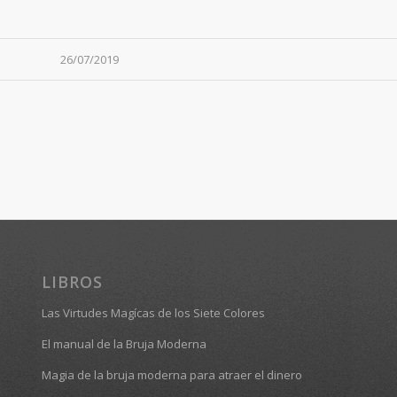
26/07/2019
LIBROS
Las Virtudes Magícas de los Siete Colores
El manual de la Bruja Moderna
Magia de la bruja moderna para atraer el dinero