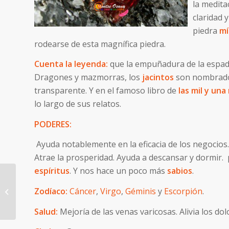
la medita
claridad 
piedra
mí
rodearse de esta magnífica piedra.
Cuenta la leyenda:
que la empuñadura de la espa
Dragones y mazmorras, los
jacintos
son nombrado
transparente. Y en el famoso libro de
las mil y un
lo largo de sus relatos.
PODERES:
Ayuda notablemente en la eficacia de los negocios
Atrae la prosperidad. Ayuda a descansar y dormir.
espíritus
. Y nos hace un poco más
sabios
.
Zodíaco:
Cáncer
,
Virgo
,
Géminis
y
Escorpión
.
CITRINO
Salud:
Mejoría de las venas varicosas. Alivia los do