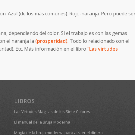
rón. Azul (de los más comunes). Rojo-naranja. Pero puede se
na, dependiendo del color. Si el trabajo es con las gemas
Con el naranja la
(prosperidad)
. Todo lo relacionado con el
luntad). Etc. Más información en el libro
“Las virtudes
LIBROS
Las Virtudes Magícas de los Siete Colores
El manual de la Bruja Moderna
Magia de la bruja moderna para atraer el dinero