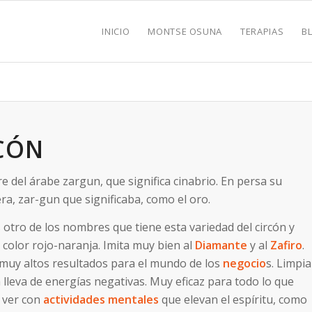
INICIO
MONTSE OSUNA
TERAPIAS
B
CÓN
 del árabe zargun, que significa cinabrio. En persa su
a, zar-gun que significaba, como el oro.
s otro de los nombres que tiene esta variedad del circón y
 color rojo-naranja. Imita muy bien al
Diamante
y al
Zafiro
.
muy altos resultados para el mundo de los
negocio
s. Limpia
a lleva de energías negativas. Muy eficaz para todo lo que
 ver con
actividades mentales
que elevan el espíritu, como