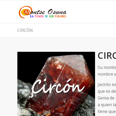
CIRCÓN
CIR
Su nombre
nombre er
Jacinto e
que es de
Gema de 
a quien l
tiene que