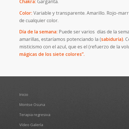
Chakra:
Garganta.
Color:
Variable y transparente. Amarillo. Rojo-mar
de cualquier color.
Día de la semana:
Puede ser varios días de la sema
amarillas, estaríamos potenciando la (
sabiduría)
. 
misticismo con el azul, que es el (refuerzo de la vo
mágicas de los siete colores”.
Inicio
Montse Osuna
Terapia regresiva
Vídeo Galería