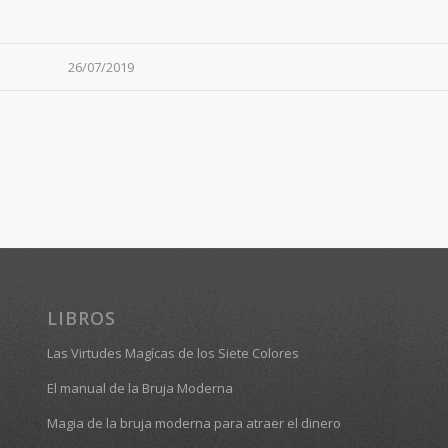
26/07/2019
LIBROS
Las Virtudes Magícas de los Siete Colores
El manual de la Bruja Moderna
Magia de la bruja moderna para atraer el dinero