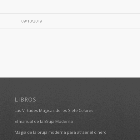
09/10/2019
LIBROS
Las Virtudes Magícas de los Siete Colores
El manual de la Bruja Moderna
Magia de la bruja moderna para atraer el dinero