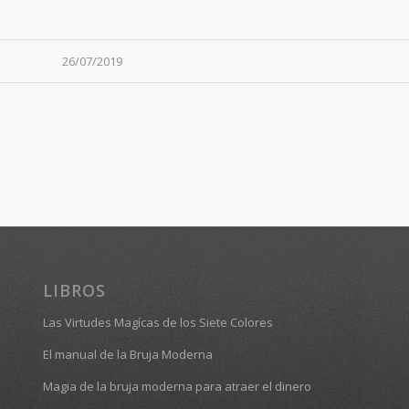
26/07/2019
LIBROS
Las Virtudes Magícas de los Siete Colores
El manual de la Bruja Moderna
Magia de la bruja moderna para atraer el dinero