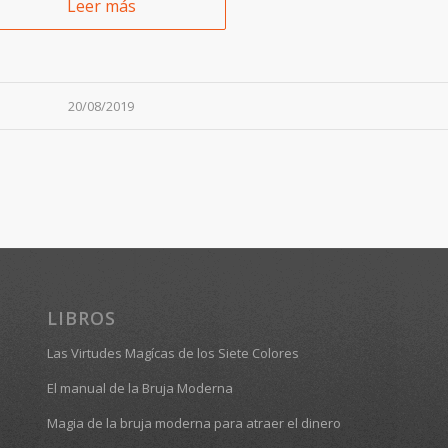
Leer más
20/08/2019
LIBROS
Las Virtudes Magícas de los Siete Colores
El manual de la Bruja Moderna
Magia de la bruja moderna para atraer el dinero