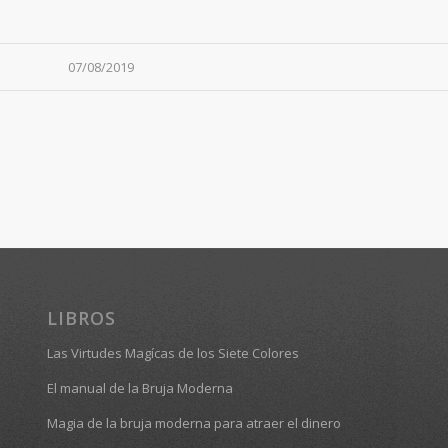
07/08/2019
LIBROS
Las Virtudes Magícas de los Siete Colores
El manual de la Bruja Moderna
Magia de la bruja moderna para atraer el dinero