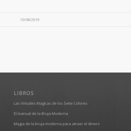
10/08/2019
LIBROS
Las Virtudes Magícas de los Siete Colores
El manual de la Bruja Moderna
Magia de la bruja moderna para atraer el dinero