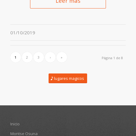
Leer más
01/10/2019
1
2
3
›
»
Página 1 de 8
lugares magicos
Inicio
Montse Osuna